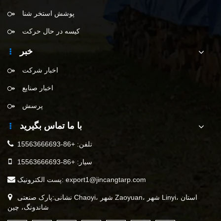
پوشش استخر شنا
کیسه در حال حرکت
خبر
اخبار شرکت
اخبار صنایع
پرسش
با ما تماس بگیرید
تلفن:
+86-15563666693
سیار:
+86-15563666693
export1@jincangtarp.com
پست الکترونیک:
نشانی:پارک صنعتی Chaoyi، شهر Zaoyuan، شهر Linyi، استان
شاندونگ، چین