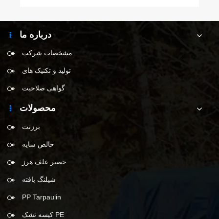
درباره ما
مشخصات شرکت
تولید و تکنیک های
گواهی صلاحیت
محصولات
برزنت
خالص سایه
حصیر علف هرز
شیلنگ بافته
PP Tarpaulin
کیسه تشک PE