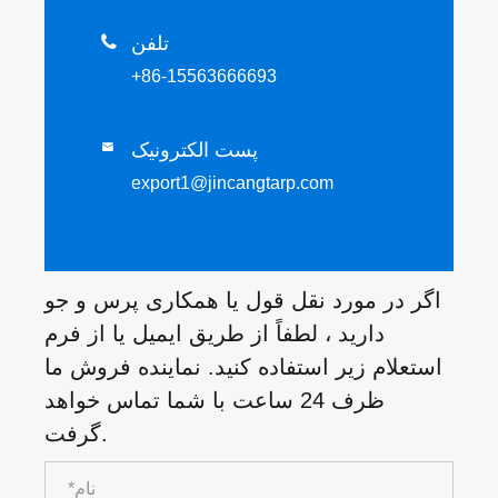
تلفن

+86-15563666693
پست الکترونیک

export1@jincangtarp.com
اگر در مورد نقل قول یا همکاری پرس و جو
دارید ، لطفاً از طریق ایمیل یا از فرم
استعلام زیر استفاده کنید. نماینده فروش ما
ظرف 24 ساعت با شما تماس خواهد
گرفت.