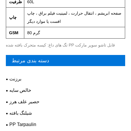
60L
ظرفیت
صفحه ابریشم ، انتقال حرارت ، لمینیت فیلم براق ، چاپ
چاپ
افست یا موارد دیگر
80 گرم
GSM
تگ های داغ: کیسه متحرک بافته شده PP قابل تاشو سوپر مارکت
دسته بندی مرتبط
برزنت
خالص سایه
حصیر علف هرز
شیلنگ بافته
PP Tarpaulin