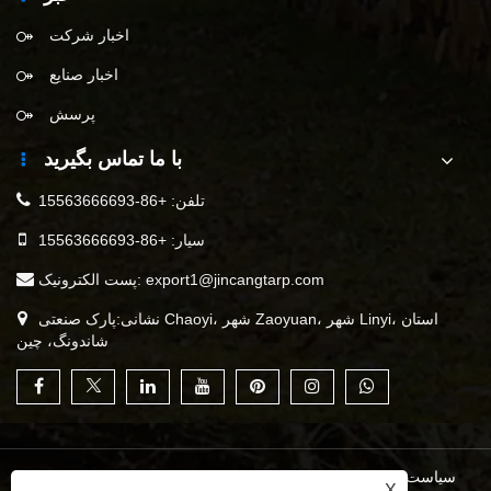
اخبار شرکت
اخبار صنایع
پرسش
با ما تماس بگیرید
تلفن:
+86-15563666693
سیار:
+86-15563666693
export1@jincangtarp.com
پست الکترونیک:
نشانی:پارک صنعتی Chaoyi، شهر Zaoyuan، شهر Linyi، استان
شاندونگ، چین
سیاست حفظ حریم خصوصی
|
XML
|
RSS
|
Sitemap
|
Links
X