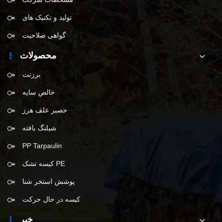
تولید و تکنیک های
گواهی صلاحیت
محصولات
برزنت
خالص سایه
حصیر علف هرز
شیلنگ بافته
PP Tarpaulin
کیسه تشک PE
پوشش استخر شنا
کیسه در حال حرکت
خبر