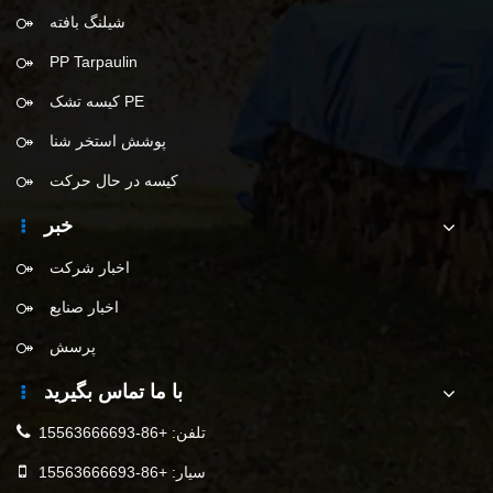
محصولات
برزنت
خالص سایه
حصیر علف هرز
شیلنگ بافته
PP Tarpaulin
کیسه تشک PE
پوشش استخر شنا
کیسه در حال حرکت
خبر
اخبار شرکت
اخبار صنایع