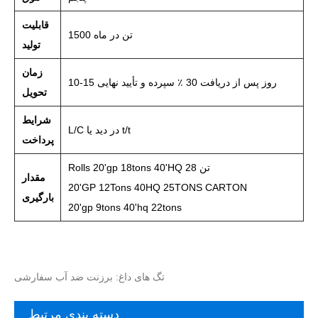
قابلیت
1500 تن در ماه
تولید
زمان
10-15 روز پس از دریافت 30 ٪ سپرده و تأیید نهایی
تحویل
شرایط
L/C در دید یا t/t
پرداخت
Rolls 20'gp 18tons 40'HQ 28 تن
مقدار
20'GP 12Tons 40HQ 25TONS CARTON
بارگیری
20'gp 9tons 40'hq 22tons
تگ های داغ: برزنت ضد آب سفارشی
دسته بندی مرتبط