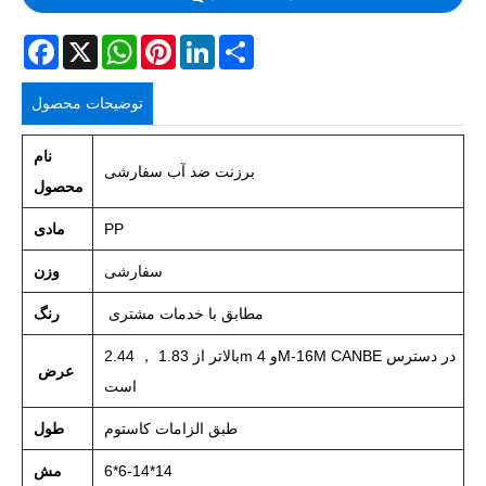
Facebook
X
WhatsApp
Pinterest
LinkedIn
Share
توضیحات محصول
نام
برزنت ضد آب سفارشی
محصول
PP
مادی
سفارشی
وزن
مطابق با خدمات مشتری
رنگ
بالاتر از 1.83 ， 2.44m و 4M-16M CANBE در دسترس
عرض
است
طبق الزامات کاستوم
طول
6*6-14*14
مش