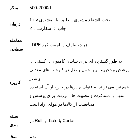
500-2000d
منکر
1.uv تحت الشعاع مشتری یا طبق نیاز مشتری
درمان
2. چاپ ： سفارشی
معامله
LDPE هر دو طرف را لمینت کرد
سطحی
به طور گسترده ای برای سایبان کامیون ， کشتی ，
پوشش و ذخیره بار یا حمل و نقل در کارخانه های معدنی
و بنادر
کاربرد
همچنین می تواند به عنوان چادرها در خارج از آن استفاده
شود ， مسافرت و مصیبت ها - برزنت برای پوشش و
محافظت از کالاها در هوای آزاد است.
بسته
در Roll ， Bale یا Carton
بندی
پنجم
موق