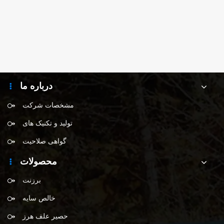


https://www.jincangtarp.com/contact.html
بیشتر ببینید >>
درباره ما
مشخصات شرکت
تولید و تکنیک های
گواهی صلاحیت