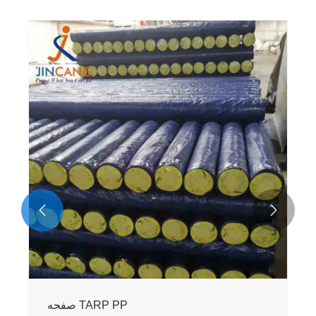


صفحه TARP PP