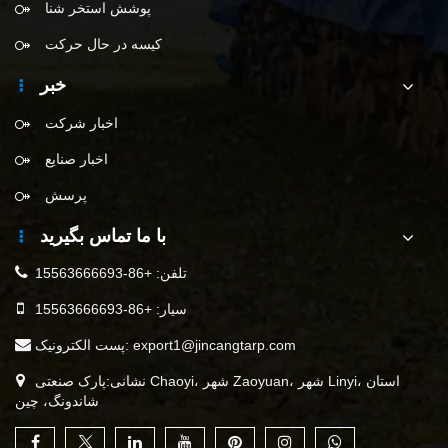
پوشش استخر شنا
کیسه در حال حرکت
خبر
اخبار شرکت
اخبار صنایع
پرسش
با ما تماس بگیرید
تلفن:
+86-15563666693
سیار:
+86-15563666693
export1@jincangtarp.com
پست الکترونیک:
نشانی:پارک صنعتی Chaoyi، شهر Zaoyuan، شهر Linyi، استان
شاندونگ، چین