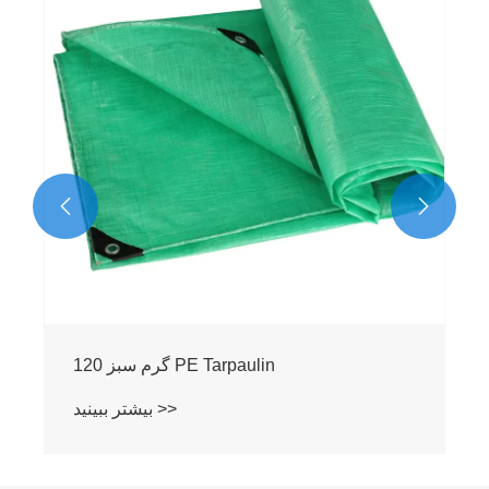
بیشتر ببینید >>

