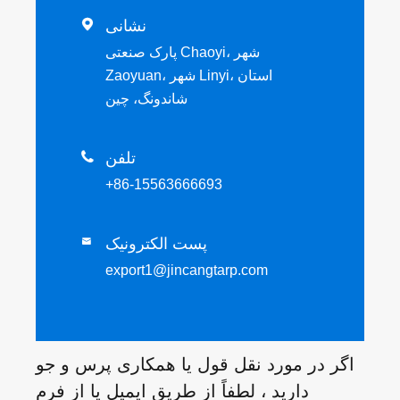
نشانی

پارک صنعتی Chaoyi، شهر
Zaoyuan، شهر Linyi، استان
شاندونگ، چین
تلفن

+86-15563666693
پست الکترونیک

export1@jincangtarp.com
اگر در مورد نقل قول یا همکاری پرس و جو
دارید ، لطفاً از طریق ایمیل یا از فرم