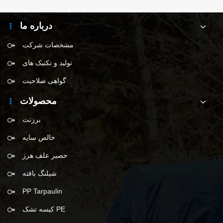
درباره ما
مشخصات شرکت
تولید و تکنیک های
گواهی صلاحیت
محصولات
برزنت
خالص سایه
حصیر علف هرز
شیلنگ بافته
PP Tarpaulin
کیسه تشک PE