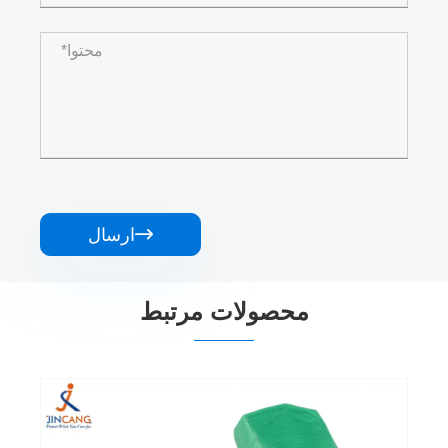

ارسال
محصولات مرتبط
نقره سیاه 240 باکره PE Tarpaulin