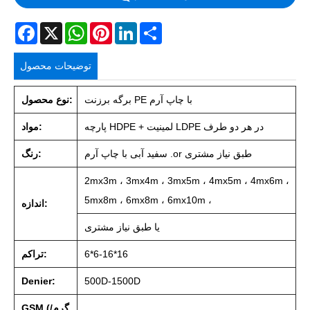
Facebook
X
WhatsApp
Pinterest
LinkedIn
Share
توضیحات محصول
برگه برزنت PE با چاپ آرم
نوع محصول:
پارچه HDPE + لمینیت LDPE در هر دو طرف
مواد:
سفید آبی با چاپ آرم .or طبق نیاز مشتری
رنگ:
2mx3m ، 3mx4m ، 3mx5m ، 4mx5m ، 4mx6m ،
5mx8m ، 6mx8m ، 6mx10m ،
اندازه:
یا طبق نیاز مشتری
6*6-16*16
تراکم:
Denier:
500D-1500D
GSM (گرم/