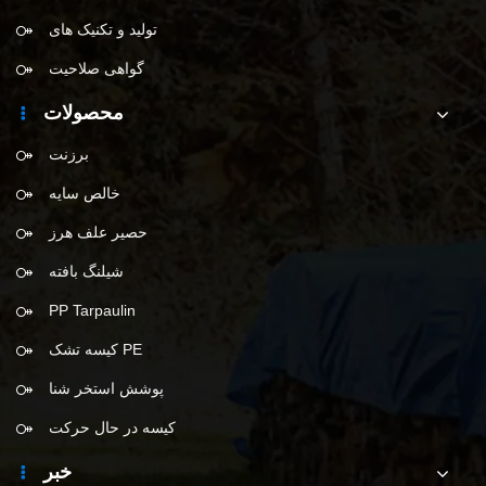
تولید و تکنیک های
گواهی صلاحیت
محصولات
برزنت
خالص سایه
حصیر علف هرز
شیلنگ بافته
PP Tarpaulin
کیسه تشک PE
پوشش استخر شنا
کیسه در حال حرکت
خبر