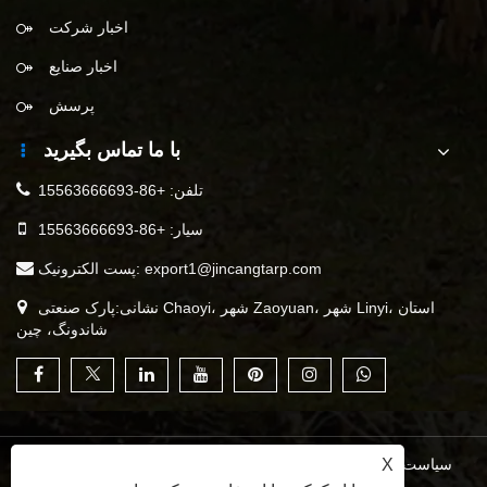
اخبار شرکت
اخبار صنایع
پرسش
با ما تماس بگیرید
تلفن:
+86-15563666693
سیار:
+86-15563666693
export1@jincangtarp.com
پست الکترونیک:
نشانی:پارک صنعتی Chaoyi، شهر Zaoyuan، شهر Linyi، استان
شاندونگ، چین
X
سیاست حفظ حریم خصوصی
|
XML
|
RSS
|
Sitemap
|
Links